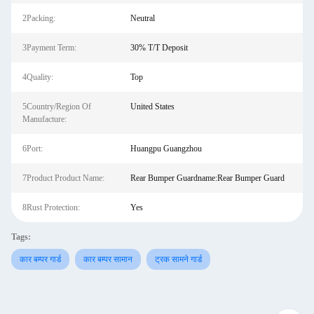
2Packing:
Neutral
3Payment Term:
30% T/T Deposit
4Quality:
Top
5Country/Region Of
United States
Manufacture:
6Port:
Huangpu Guangzhou
7Product Product Name:
Rear Bumper Guardname:Rear Bumper Guard
8Rust Protection:
Yes
Tags:
कार बम्पर गार्ड
कार बम्पर सामान
ट्रक सामने गार्ड