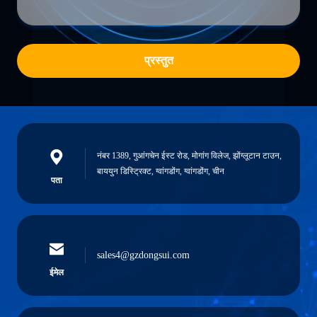
प्रस्तुत
नंबर 1389, गुआंगचेन ईस्ट रोड, मोगांग विलेज, झोंग्लूटान टाउन,
बाययुन डिस्ट्रिक्ट, ग्वांगडोंग, ग्वांगडोंग, चीन
पता
sales4@gzdongsui.com
ईमेल