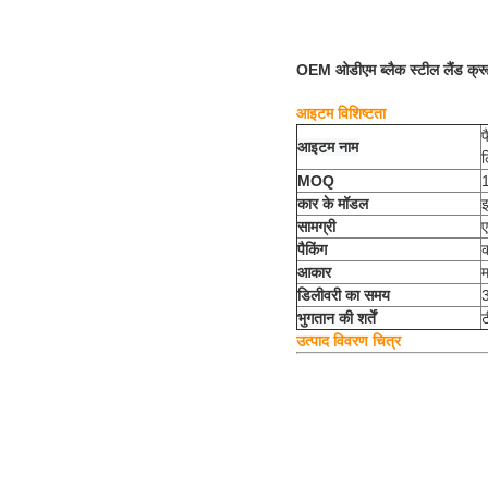
OEM ओडीएम ब्लैक स्टील लैंड क्
आइटम विशिष्टता
फ
आइटम नाम
ल
MOQ
कार के मॉडल
इ
सामग्री
ए
पैकिंग
क
आकार
म
डिलीवरी का समय
भुगतान की शर्तें
ट
उत्पाद विवरण चित्र