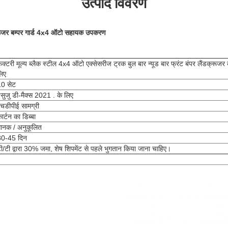
उत्पाद विवरण
रूजर बम्पर गार्ड 4x4 ऑटो सहायक उपकरण
ैक्टरी मूल्य ब्लैक स्टील 4x4 ऑटो एक्सेसरीज ट्रक बुल बार न्यूड बार फ्रंट बंपर लैंडक्रूजर 
िए
10 सेट
सुजु डी-मैक्स 2021 . के लिए
चडीपीई सामग्री
ार्टन का डिब्बा
ानक / अनुकूलित
30-45 दिन
ी/टी द्वारा 30% जमा, शेष शिपमेंट से पहले भुगतान किया जाना चाहिए।