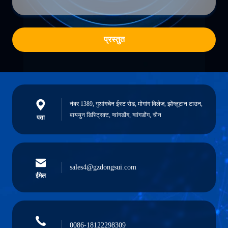
प्रस्तुत
नंबर 1389, गुआंगचेन ईस्ट रोड, मोगांग विलेज, झोंग्लूटान टाउन,
बाययुन डिस्ट्रिक्ट, ग्वांगडोंग, ग्वांगडोंग, चीन
पता
sales4@gzdongsui.com
ईमेल
0086-18122298309