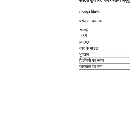
फैक्टरी मूल्य ऑटो फेंडर फ्लेयर अनु
उत्पादन विवरण
प्रोडक्ट का नाम
सामग्री
गारंटी
MOQ
कार के मॉडल
भुगतान
डिलीवरी का समय
कारखाने का पता