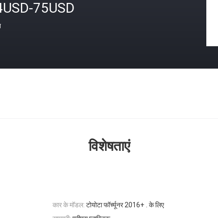
4USD-75USD
त
विशेषताएं
कार के मॉडल:
टोयोटा फॉर्च्यूनर 2016+ . के लिए