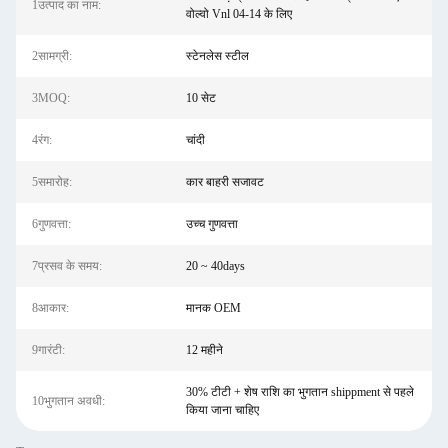
1उत्पाद का नाम:
वोल्वो Vnl 04-14 के लिए
2सामग्री:
स्टेनलेस स्टील
3MOQ:
10 सेट
4रंग:
चांदी
5समारोह:
कार बाहरी सजावट
6गुणवत्ता:
उच्च गुणवत्ता
7प्रसव के समय:
20 ~ 40days
8आकार:
मानक OEM
9गारंटी:
12 महीने
30% टीटी + शेष राशि का भुगतान shippment से पहले
10भुगतान अवधी:
किया जाना चाहिए