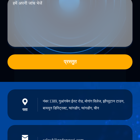
प्रस्तुत
नंबर 1389, गुआंगचेन ईस्ट रोड, मोगांग विलेज, झोंग्लूटान टाउन,
बाययुन डिस्ट्रिक्ट, ग्वांगडोंग, ग्वांगडोंग, चीन
पता