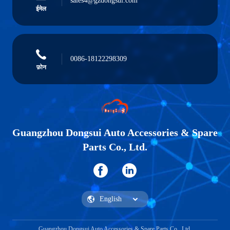
sales4@gzdongsui.com
ईमेल
0086-18122298309
फ़ोन
Guangzhou Dongsui Auto Accessories & Spare
Parts Co., Ltd.
Guangzhou Dongsui Auto Accessories & Spare Parts Co., Ltd.