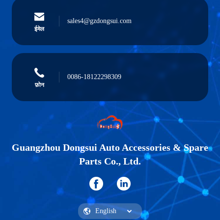
sales4@gzdongsui.com
ईमेल
0086-18122298309
फ़ोन
Guangzhou Dongsui Auto Accessories & Spare
Parts Co., Ltd.