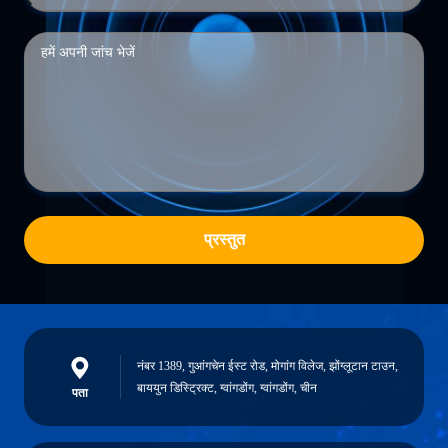
प्रस्तुत
नंबर 1389, गुआंगचेन ईस्ट रोड, मोगांग विलेज, झोंग्लूटान टाउन,
बाययुन डिस्ट्रिक्ट, ग्वांगडोंग, ग्वांगडोंग, चीन
पता