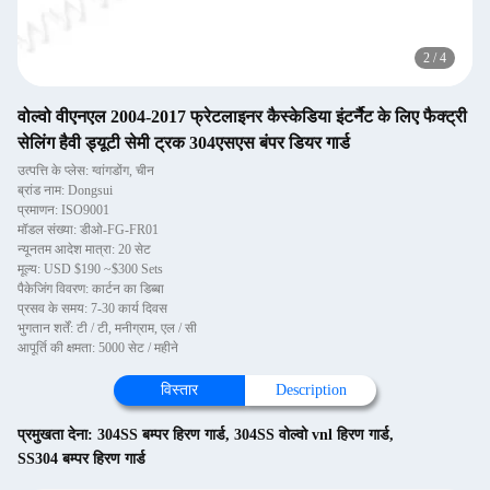
2
/
4
वोल्वो वीएनएल 2004-2017 फ्रेटलाइनर कैस्केडिया इंटर्नैट के लिए फैक्ट्री
सेलिंग हैवी ड्यूटी सेमी ट्रक 304एसएस बंपर डियर गार्ड
उत्पत्ति के प्लेस: ग्वांगडोंग, चीन
ब्रांड नाम: Dongsui
प्रमाणन: ISO9001
मॉडल संख्या: डीओ-FG-FR01
न्यूनतम आदेश मात्रा: 20 सेट
मूल्य: USD $190 ~$300 Sets
पैकेजिंग विवरण: कार्टन का डिब्बा
प्रसव के समय: 7-30 कार्य दिवस
भुगतान शर्तें: टी / टी, मनीग्राम, एल / सी
आपूर्ति की क्षमता: 5000 सेट / महीने
विस्तार
Description
प्रमुखता देना:
304SS बम्पर हिरण गार्ड
,
304SS वोल्वो vnl हिरण गार्ड
,
SS304 बम्पर हिरण गार्ड