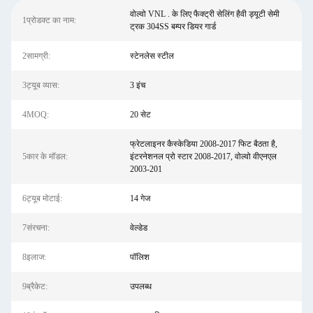
वोल्वो VNL . के लिए फैक्ट्री सेलिंग हैवी ड्यूटी सेमी
1प्रोडक्ट का नाम:
ट्रक 304SS बम्पर डियर गार्ड
2सामग्री:
स्टेनलेस स्टील
3ट्यूब व्यास:
3 इंच
4MOQ:
20 सेट
फ्रेटलाइनर कैस्केडिया 2008-2017 फिट बैठता है,
5कार के मॉडल:
इंटरनेशनल प्रो स्टार 2008-2017, वोल्वो वीएनएल
2003-201
6ट्यूब मोटाई:
14 गेज
7संरचना:
वेल्डेड
8इलाज:
पॉलिश
9ब्रैकेट:
उपलब्ध