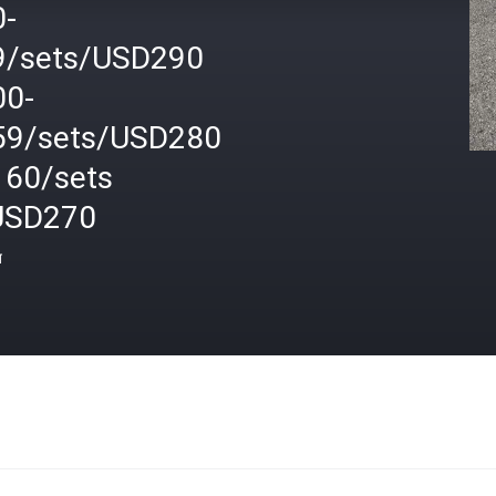
0-
9/sets/USD290
00-
59/sets/USD280
160/sets
USD270
त