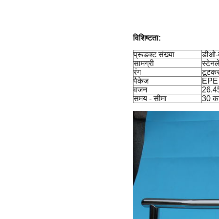
विशिष्टता:
प्रूडक्ट संख्या
डीओ-
सामग्री
स्टेन
रंग
टूटकर
पैकेज
EPE ब
वजन
26.
समय - सीमा
30 का