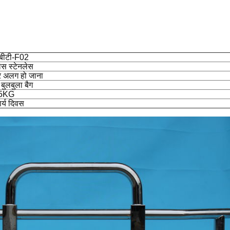
बीटी-F02
लेस स्टेनलेस
 अलग हो जाना
ुलबुला बैग
45KG
र्य दिवस