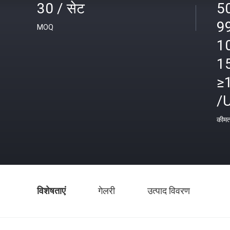
30 / सेट
5
9
MOQ
1
1
≥
/
कीम
विशेषताएं
गेलरी
उत्पाद विवरण