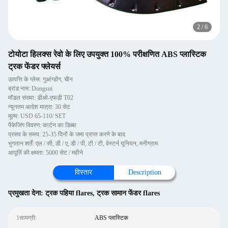
2
/
6
टोयोटा हिलक्स रेवो के लिए उपयुक्त 100% परीक्षणित ABS प्लास्टिक
ट्रक फेंडर फ्लेयर्स
उत्पत्ति के प्लेस: गुआंग्डोंग, चीन
ब्रांड नाम: Dongsui
मॉडल संख्या: डीओ-एफडी T02
न्यूनतम आदेश मात्रा: 30 सेट
मूल्य: USD 65-110/ SET
पैकेजिंग विवरण: कार्टन का डिब्बा
प्रसव के समय: 25-35 दिनों के जमा प्राप्त करने के बाद
भुगतान शर्तें: एल / सी, डी / ए, डी / पी, टी / टी, वेस्टर्न यूनियन, मनीग्राम
आपूर्ति की क्षमता: 5000 सेट / महीने
विस्तार
Description
प्रमुखता देना:
ट्रक पहिया flares
,
ट्रक सामान फेंडर flares
1सामग्री:
ABS प्लास्टिक