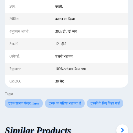
2रंग:
काली;
3पैकिंग:
कार्टन का डिब्बा
4भुगतान अवधी:
30% टी / टी जमा
5गारंटी:
12 महीने
6कीवर्ड:
शराबी भड़कना
7गुणवत्ता:
100% परीक्षण किया गया
8MOQ:
30 सेट
Tags:
ट्रक सामान फेंडर flares
ट्रक का पहिया भड़कता है
ट्रकों के लिए फेंडर गार्ड
Similar Products