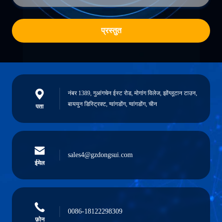
प्रस्तुत
नंबर 1389, गुआंगचेन ईस्ट रोड, मोगांग विलेज, झोंग्लूटान टाउन,
बाययुन डिस्ट्रिक्ट, ग्वांगडोंग, ग्वांगडोंग, चीन
पता
sales4@gzdongsui.com
ईमेल
0086-18122298309
फ़ोन