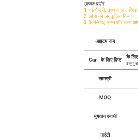
उत्पाद वर्णन
1. नई गैन्ट्री, उच्च आधार, खिड
2. लोगो को अनुकूलित किया ज
3. वैकल्पिक, निम्न और उच्च आ
आइटम नाम
के लिए
Car . के लिए फ़िट
इसुजु ड
सामग्री
MOQ
भुगतान अवधी
गारंटी