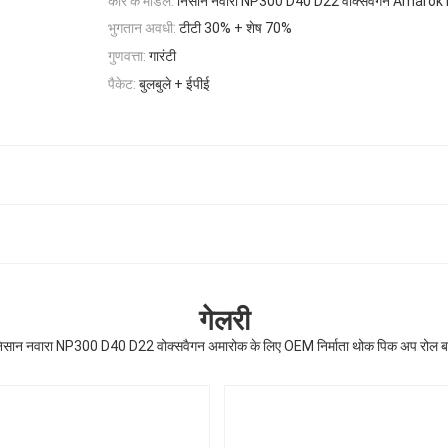
कार के मॉडल:
निसान नवारा NP300 D40 D22 वोक्सवैगन Amarok 
भुगतान अवधी:
टीटी 30% + शेष 70%
गुणवत्ता:
गारंटी
पैकेट:
बुलबुले + ईपीई
गेलरी
िसान नवारा NP300 D40 D22 वोक्सवैगन अमारोक के लिए OEM निर्माता थोक पिक अप रोल ब