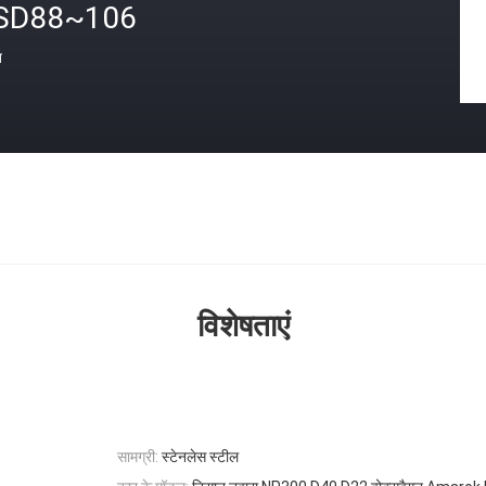
SD88~106
त
विशेषताएं
सामग्री:
स्टेनलेस स्टील