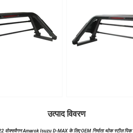
उत्पाद विवरण
वोक्सवैगन Amarok Isuzu D-MAX के लिए OEM निर्माता थोक स्टील पिक अप 