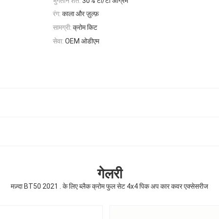
भुगतान शर्तें:
30% टी/टी अग्रिम
रंग:
काला और ज़ुल्फ़
सामग्री:
क्रोम किट
सेवा:
OEM ओडीएम
गेलरी
मज़्दा BT50 2021 . के लिए ब्लैक क्रोम फुल सेट 4x4 पिक अप कार कवर एक्सेसरीज