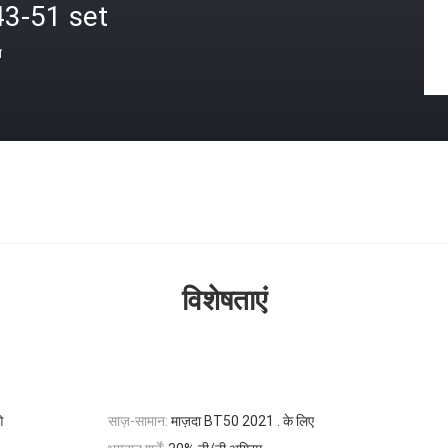
43-51 set
त
विशेषताएं
ओ
साज़-सामान:
माज़दा BT50 2021 . के लिए