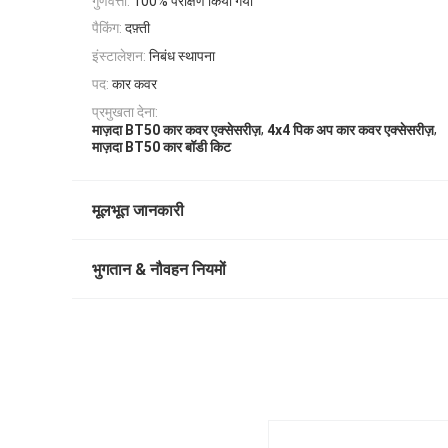
गुणवत्ता:
100% परीक्षण किया गया
पैकिंग:
दफ़्ती
इंस्टालेशन:
निबंध स्थापना
पद:
कार कवर
प्रमुखता देना:
,
,
माज़दा BT50 कार कवर एक्सेसरीज़
4x4 पिक अप कार कवर एक्सेसरीज़
माज़दा BT50 कार बॉडी किट
मूलभूत जानकारी
भुगतान & नौवहन नियमों