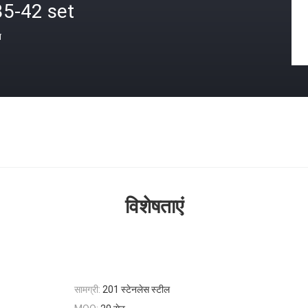
35-42 set
त
विशेषताएं
सामग्री:
201 स्टेनलेस स्टील