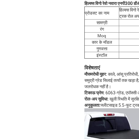
हिल्क्स विगो रेवो नवारा एनपी300 ड
हिल्क्स विगो
प्रोडक्ट का नाम
ट्रक रोल अप
सामग्री
रंग
Moq
कार के मॉडल
गुणवत्ता
इंस्टॉल
विशेषताएं
मौसमरोधी मुहर:
 काले, आंसू प्रतिरोध
समुद्री ग्रेड सिलाई तत्वों तक खड़ा 
जलरोधक नहीं है।
टिकाऊ फ्रेम:
 6063-ग्रेड, एपॉक्सी
रोल-अप सुविधा:
 खुली स्थिति में सु
अनुकूलता:
फ्लीटसाइड 5.5-फुट ट्रक 