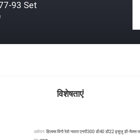
 77-93 Set
त
विशेषताएं
आवेदन:
हिल्क्स विगो रेवो नवारा एनपी300 डी40 डी22 इसुजु डी-मैक्स फोर