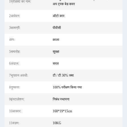
1प्रोडक्ट का नाम:
अप ट्रक बेड कवर
2आवेदन:
ऑटो कार
3सामग्री:
पीवीसी
4रंग:
काला
5समारोह:
सुरक्षा
6अंदाज:
सरल
7भुगतान अवधी:
टी / टी 30% जमा
8गुणवत्ता:
100% परीक्षण किया गया
9इंस्टालेशन:
निबंध स्थापना
10आकार:
168*19*15cm
11वज़न:
10KG