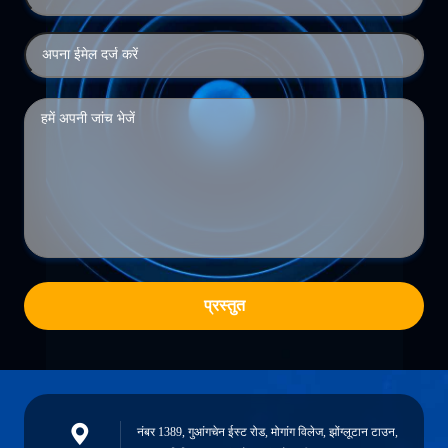
प्रस्तुत
नंबर 1389, गुआंगचेन ईस्ट रोड, मोगांग विलेज, झोंग्लूटान टाउन,