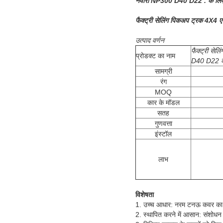
नवारा NP300 D40 D22 . के लिए
फैक्ट्री सेलिंग पिकअप ट्रक 4X4 
उत्पाद वर्णन
फैक्ट्री से
प्रोडक्ट का नाम
D40 D22 क
सामग्री
रंग
MOQ
कार के मॉडल
सतह
गुणवत्ता
इंस्टॉल
लाभ
विशेषता
1. उच्च आधार: नरम टनऊ कवर का समर्
2. स्थापित करने में आसान: संशोधन क