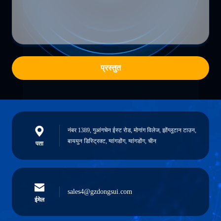
प्रस्तुत
नंबर 1389, गुआंगचेन ईस्ट रोड, मोगांग विलेज, झोंग्लूटान टाउन,
बाययुन डिस्ट्रिक्ट, ग्वांगडोंग, ग्वांगडोंग, चीन
पता
sales4@gzdongsui.com
ईमेल