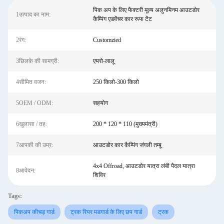
पिक अप के लिए फैक्टरी मूल्य अलुनमिनम आउटडोर
1उत्पाद का नाम:
कैम्पिंग एडवेंचर कार रूफ टेंट
2रंग:
Customzied
3छिलके की सामग्री:
एयरो-लालू
4सीमित वजन:
250 किलो-300 किलो
5OEM / ODM:
सहयोग
6खुलासा / तह:
200 * 120 * 110 (मुख्यमंत्री)
7आपकी की उम्र:
आउटडोर कार कैम्पिंग जंगली तम्बू
4x4 Offroad, आउटडोर यात्रा लंबी पैदल यात्रा
8आवेदन:
शिविर
Tags:
पिकअप कीचड़ गार्ड
ट्रक रियर मडगार्ड के लिए छप गार्ड
ट्रक