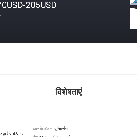
70USD-205USD
त
विशेषताएं
कार के मॉडल:
यूनिवर्सल
 हार्ड प्लास्टिक