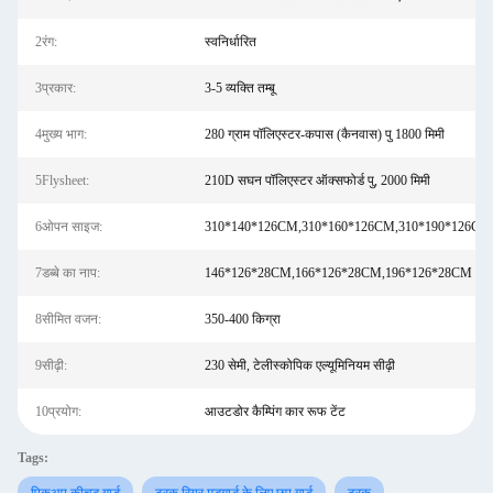
2रंग:
स्वनिर्धारित
3प्रकार:
3-5 व्यक्ति तम्बू
4मुख्य भाग:
280 ग्राम पॉलिएस्टर-कपास (कैनवास) पु 1800 मिमी
5Flysheet:
210D सघन पॉलिएस्टर ऑक्सफोर्ड पु, 2000 मिमी
6ओपन साइज:
310*140*126CM,310*160*126CM,310*190*126CM
7डब्बे का नाप:
146*126*28CM,166*126*28CM,196*126*28CM
8सीमित वजन:
350-400 किग्रा
9सीढ़ी:
230 सेमी, टेलीस्कोपिक एल्यूमिनियम सीढ़ी
10प्रयोग:
आउटडोर कैम्पिंग कार रूफ टेंट
Tags: