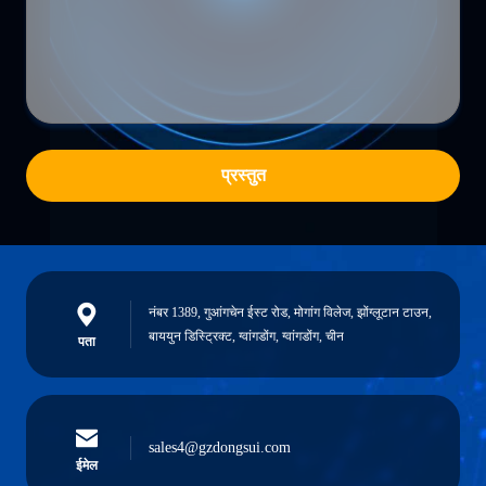
प्रस्तुत
नंबर 1389, गुआंगचेन ईस्ट रोड, मोगांग विलेज, झोंग्लूटान टाउन,
बाययुन डिस्ट्रिक्ट, ग्वांगडोंग, ग्वांगडोंग, चीन
पता
sales4@gzdongsui.com
ईमेल