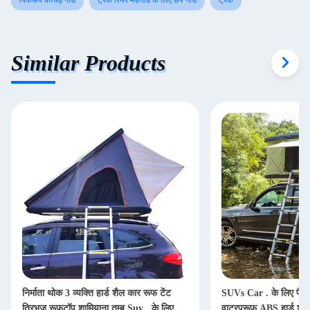
पिकअप कीचड़ गार्ड
ट्रक रियर मडगार्ड के लिए छप गार्ड
ट्रक
Similar Products
निर्माता थोक 3 व्यक्ति हार्ड शैल कार रूफ टेंट
SUVs Car . के लिए फैक्ट
त्रिभुज रूफटॉप शामियाना तम्बू Suv . के लिए
वाटरप्रूफ ABS हार्ड शेल