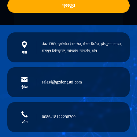
प्रस्तुत
नंबर 1389, गुआंगचेन ईस्ट रोड, मोगांग विलेज, झोंग्लूटान टाउन,
बाययुन डिस्ट्रिक्ट, ग्वांगडोंग, ग्वांगडोंग, चीन
पता
sales4@gzdongsui.com
ईमेल
0086-18122298309
फ़ोन