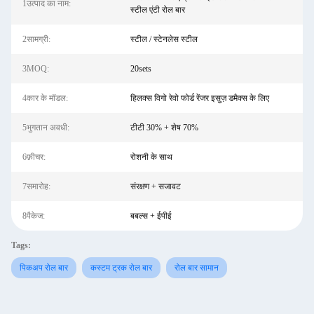
1उत्पाद का नाम:
स्टील एंटी रोल बार
2सामग्री:
स्टील / स्टेनलेस स्टील
3MOQ:
20sets
4कार के मॉडल:
हिलक्स विगो रेवो फोर्ड रेंजर इसुज़ डमैक्स के लिए
5भुगतान अवधी:
टीटी 30% + शेष 70%
6फ़ीचर:
रोशनी के साथ
7समारोह:
संरक्षण + सजावट
8पैकेज:
बबल्स + ईपीई
Tags:
पिकअप रोल बार
कस्टम ट्रक रोल बार
रोल बार सामान