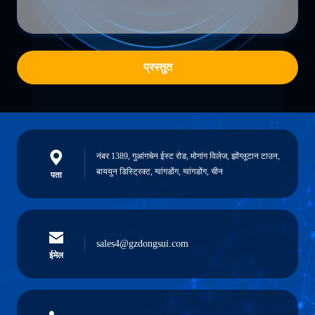
प्रस्तुत
नंबर 1389, गुआंगचेन ईस्ट रोड, मोगांग विलेज, झोंग्लूटान टाउन,
बाययुन डिस्ट्रिक्ट, ग्वांगडोंग, ग्वांगडोंग, चीन
पता
sales4@gzdongsui.com
ईमेल