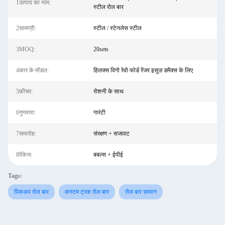
1उत्पाद का नाम:
स्टील रोल बार
2सामग्री:
स्टील / स्टेनलेस स्टील
3MOQ:
20sets
4कार के मॉडल:
हिलक्स विगो रेवो फोर्ड रेंजर इसुज़ डमैक्स के लिए
5फ़ीचर:
रोशनी के साथ
6गुणवत्ता:
गारंटी
7समारोह:
संरक्षण + सजावट
8पैकेज:
बबल्स + ईपीई
Tags:
पिकअप रोल बार
कस्टम ट्रक रोल बार
रोल बार सामान