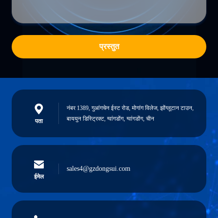
प्रस्तुत
नंबर 1389, गुआंगचेन ईस्ट रोड, मोगांग विलेज, झोंग्लूटान टाउन,
बाययुन डिस्ट्रिक्ट, ग्वांगडोंग, ग्वांगडोंग, चीन
पता
sales4@gzdongsui.com
ईमेल