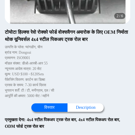
2
/
6
टोयोटा हिल्क्स रेवो रोक्को फोर्ड वोक्सवैगन अमारोक के लिए OEM निर्माता
थोक यूनिवर्सल 4x4 स्टील पिकअप ट्रक रोल बार
उत्पत्ति के प्लेस: ग्वांगडोंग, चीन
ब्रांड नाम: Dongsui
प्रमाणन: ISO9001
मॉडल संख्या: डीओ-आरबी-आर 55
न्यूनतम आदेश मात्रा: 20 सेट
मूल्य: USD $100 ~$120Sets
पैकेजिंग विवरण: कार्टन का डिब्बा
प्रसव के समय: 7-30 कार्य दिवस
भुगतान शर्तें: टी / टी, मनीग्राम, एल / सी
आपूर्ति की क्षमता: 5000 सेट / महीने
विस्तार
Description
प्रमुखता देना:
4x4 स्टील पिकअप ट्रक रोल बार
,
4x4 स्टील पिकअप रोल बार
,
ODM फोर्ड ट्रक रोल बार