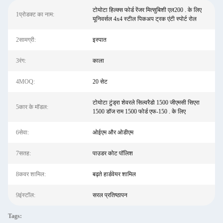
टोयोटा हिल्क्स फोर्ड रेंजर मित्सुबिशी एल200 . के लिए
1प्रोडक्ट का नाम:
यूनिवर्सल 4x4 स्टील पिकअप ट्रक एंटी स्पोर्ट रोल
2सामग्री:
इस्पात
3रंग:
काला
4MOQ:
20 सेट
टोयोटा टुंड्रा शेवरले सिल्वरैडो 1500 जीएमसी सिएरा
5कार के मॉडल:
1500 डॉज राम 1500 फोर्ड एफ-150 . के लिए
6सेवा:
ओईएम और ओडीएम
7सतह:
पाउडर कोट पॉलिश
8कवर शामिल:
बढ़ते हार्डवेयर शामिल
9इंस्टॉल:
सरल प्रतिष्ठापन
Tags: