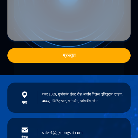
प्रस्तुत
नंबर 1389, गुआंगचेन ईस्ट रोड, मोगांग विलेज, झोंग्लूटान टाउन,
बाययुन डिस्ट्रिक्ट, ग्वांगडोंग, ग्वांगडोंग, चीन
पता
sales4@gzdongsui.com
ईमेल