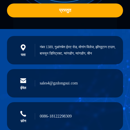
प्रस्तुत
नंबर 1389, गुआंगचेन ईस्ट रोड, मोगांग विलेज, झोंग्लूटान टाउन,
बाययुन डिस्ट्रिक्ट, ग्वांगडोंग, ग्वांगडोंग, चीन
पता
sales4@gzdongsui.com
ईमेल
0086-18122298309
फ़ोन