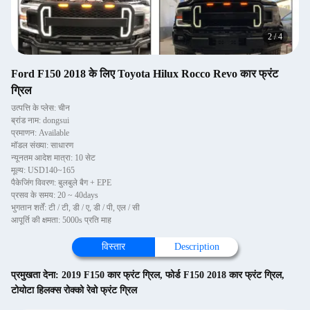
2
/
4
Ford F150 2018 के लिए Toyota Hilux Rocco Revo कार फ्रंट
ग्रिल
उत्पत्ति के प्लेस: चीन
ब्रांड नाम: dongsui
प्रमाणन: Available
मॉडल संख्या: साधारण
न्यूनतम आदेश मात्रा: 10 सेट
मूल्य: USD140~165
पैकेजिंग विवरण: बुलबुले बैग + EPE
प्रसव के समय: 20 ~ 40days
भुगतान शर्तें: टी / टी, डी / ए, डी / पी, एल / सी
आपूर्ति की क्षमता: 5000s प्रति माह
विस्तार
Description
प्रमुखता देना:
2019 F150 कार फ्रंट ग्रिल
,
फोर्ड F150 2018 कार फ्रंट ग्रिल
,
टोयोटा हिलक्स रोक्को रेवो फ्रंट ग्रिल