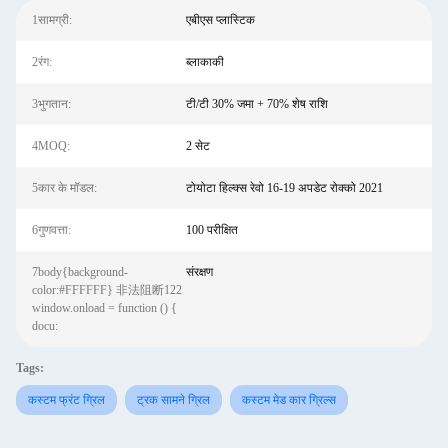
1सामग्री:
एबीएस प्लास्टिक
2रंग:
ब्लाकाकी
3भुगतान:
टी/टी 30% जमा + 70% शेष राशि
4MOQ:
2 सेट
5कार के मॉडल:
टोयोटा हिल्क्स रेवो 16-19 अपडेट रोक्को 2021
6गुणवत्ता:
100 परीक्षित
7body{background-
संरक्षण
color:#FFFFFF} 非法阻断122
window.onload = function () {
docu:
Tags:
कस्टम फ्रंट ग्रिल
ट्रक सामने ग्रिल
कस्टम मेड कार ग्रिल्स