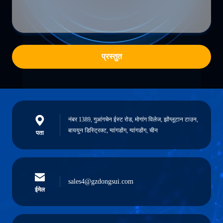
प्रस्तुत
नंबर 1389, गुआंगचेन ईस्ट रोड, मोगांग विलेज, झोंग्लूटान टाउन,
बाययुन डिस्ट्रिक्ट, ग्वांगडोंग, ग्वांगडोंग, चीन
पता
sales4@gzdongsui.com
ईमेल