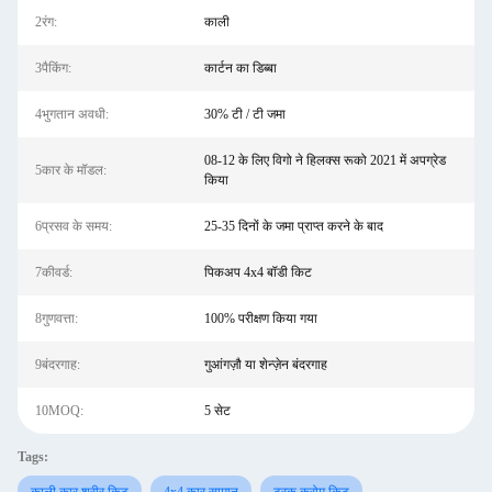
2रंग:
काली
3पैकिंग:
कार्टन का डिब्बा
4भुगतान अवधी:
30% टी / टी जमा
08-12 के लिए विगो ने हिलक्स रूको 2021 में अपग्रेड
5कार के मॉडल:
किया
6प्रसव के समय:
25-35 दिनों के जमा प्राप्त करने के बाद
7कीवर्ड:
पिकअप 4x4 बॉडी किट
8गुणवत्ता:
100% परीक्षण किया गया
9बंदरगाह:
गुआंगज़ौ या शेन्ज़ेन बंदरगाह
10MOQ:
5 सेट
Tags: