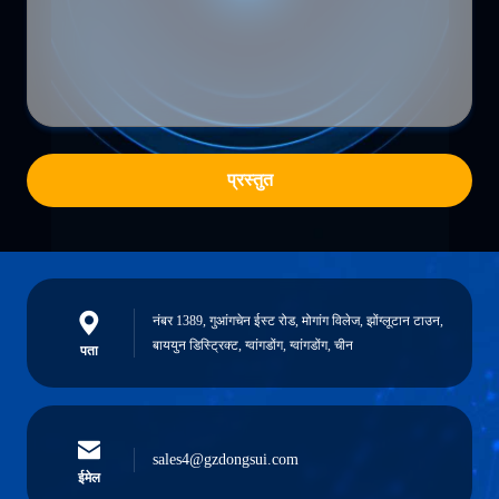
प्रस्तुत
नंबर 1389, गुआंगचेन ईस्ट रोड, मोगांग विलेज, झोंग्लूटान टाउन,
बाययुन डिस्ट्रिक्ट, ग्वांगडोंग, ग्वांगडोंग, चीन
पता
sales4@gzdongsui.com
ईमेल