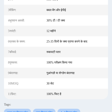
3पैकिंग:
बबल बैग और ईपीई
4भुगतान अवधी:
30% टी / टी जमा
5गारंटी:
12 महीने
6प्रसव के समय:
25-35 दिनों के जमा प्राप्त करने के बाद
7कीवर्ड:
रुकावटी पतर
8गुणवत्ता:
100% परीक्षण किया गया
9बंदरगाह:
गुआंगज़ौ या शेन्ज़ेन बंदरगाह
10MOQ:
30 सेट
11फ़िट:
100% फिट है
Tags: