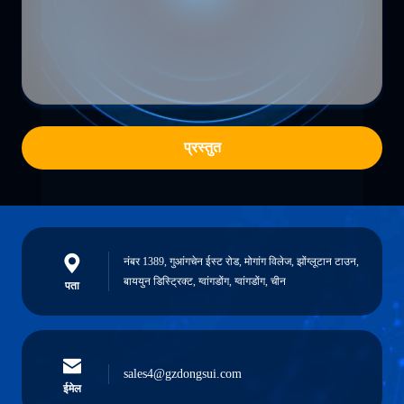
प्रस्तुत
नंबर 1389, गुआंगचेन ईस्ट रोड, मोगांग विलेज, झोंग्लूटान टाउन,
बाययुन डिस्ट्रिक्ट, ग्वांगडोंग, ग्वांगडोंग, चीन
पता
sales4@gzdongsui.com
ईमेल