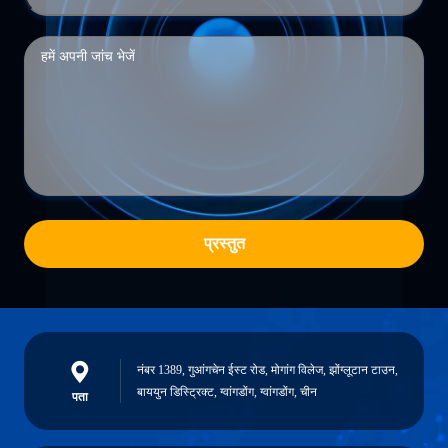
प्रस्तुत
नंबर 1389, गुआंगचेन ईस्ट रोड, मोगांग विलेज, झोंग्लूटान टाउन,
बाययुन डिस्ट्रिक्ट, ग्वांगडोंग, ग्वांगडोंग, चीन
पता