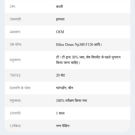
2रंग:
काली
3सामग्री:
इस्पात
4आकार:
OEM
5के योग्य:
Hilux Dmax Np300 F150 आदि।
टी / टी द्वारा 30% जमा, शेष शिपमेंट से पहले भुगतान
6भुगतान:
किया जाना चाहिए।
7MOQ:
20 सेट
8उत्पत्ति के प्लेस:
ग्वांगडोंग, चीन
9गुणवत्ता:
100% परीक्षण किया गया
10गारंटी:
1 साल
11पैकेज:
नग्न पैकिंग