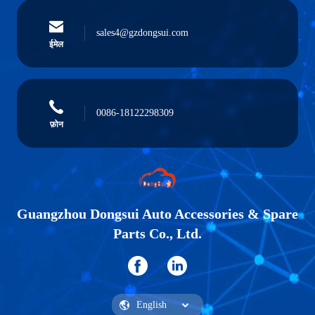
sales4@gzdongsui.com
ईमेल
0086-18122298309
फ़ोन
Guangzhou Dongsui Auto Accessories & Spare
Parts Co., Ltd.