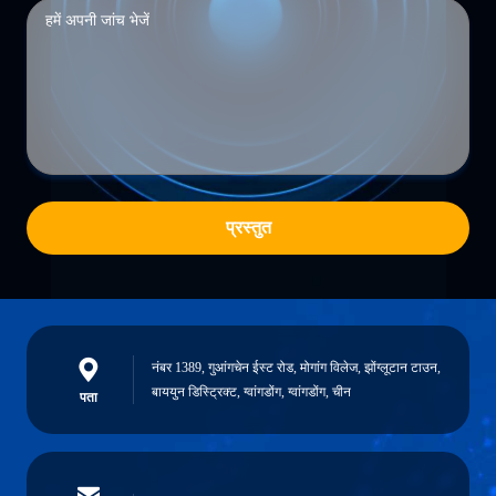
प्रस्तुत
नंबर 1389, गुआंगचेन ईस्ट रोड, मोगांग विलेज, झोंग्लूटान टाउन,
बाययुन डिस्ट्रिक्ट, ग्वांगडोंग, ग्वांगडोंग, चीन
पता