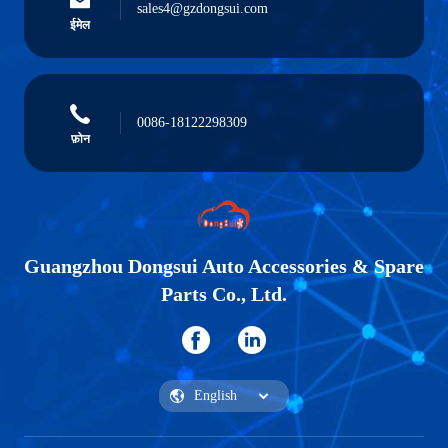
sales4@gzdongsui.com
ईमेल
0086-18122298309
फ़ोन
Guangzhou Dongsui Auto Accessories & Spare
Parts Co., Ltd.