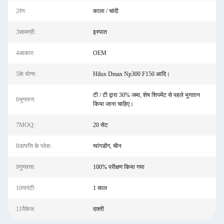
2रंग:
काला / चांदी
3सामग्री:
इस्पात
4आकार:
OEM
5के योग्य:
Hilux Dmax Np300 F150 आदि।
टी / टी द्वारा 30% जमा, शेष शिपमेंट से पहले भुगतान
6भुगतान:
किया जाना चाहिए।
7MOQ:
20 सेट
8उत्पत्ति के प्लेस:
ग्वांगडोंग, चीन
9गुणवत्ता:
100% परीक्षण किया गया
10गारंटी:
1 साल
11पैकेज:
दफ़्ती