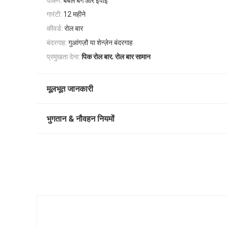
पैकिंग:
बबल बैग और ईपीई
गारंटी:
12 महीने
कीवर्ड:
रोल बार
बंदरगाह:
गुआंगज़ौ या शेन्ज़ेन बंदरगाह
,
प्रमुखता देना:
पिक रोल बार
रोल बार सामान
मूलभूत जानकारी
भुगतान & नौवहन नियमों