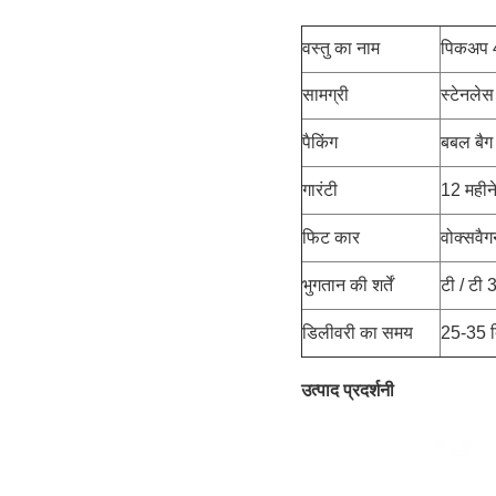
वस्तु का नाम
पिकअप 4
सामग्री
स्टेनलेस
पैकिंग
बबल बैग
गारंटी
12 महीन
फिट कार
वोक्सवै
भुगतान की शर्तें
टी / टी 
डिलीवरी का समय
25-35 दि
उत्पाद प्रदर्शनी