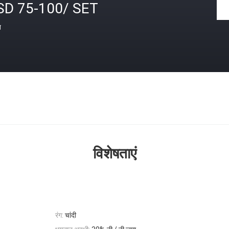
SD 75-100/ SET
त
विशेषताएं
रंग:
चांदी