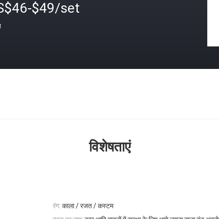
S$46-$49/set
त
विशेषताएं
रंग:
काला / रजत / कस्टम