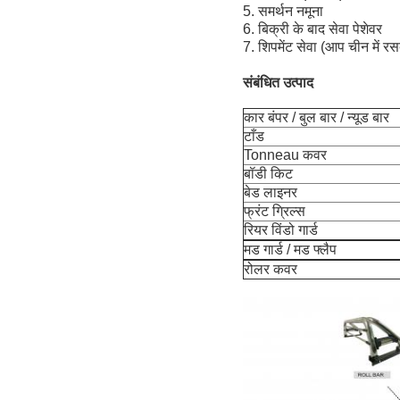
5. समर्थन नमूना
6. बिक्री के बाद सेवा पेशेवर
7. शिपमेंट सेवा (आप चीन में र
संबंधित उत्पाद
कार बंपर / बुल बार / न्यूड बार
टाँड
Tonneau कवर
बॉडी किट
बेड लाइनर
फ्रंट ग्रिल्स
रियर विंडो गार्ड
मड गार्ड / मड फ्लैप
रोलर कवर