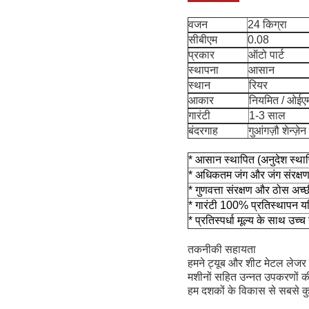
वजन
24 किग्रा
सीबीएम
0.08
प्रकार
ऑटो पार्ट
स्थापना
आसान
स्थान
रियर
आकार
नियमित / ओईए
गारंटी
1-3 साल
बंदरगाह
गुआंगज़ौ शेन्ज़ेन
* आसान स्थापित (अनुदेश स्था
* अधिकतम जंग और जंग संरक्ष
* गुणवत्ता संरक्षण और ठोस अच्छ
* गारंटी 100% प्रतिस्थापन यद
* प्रतिस्पर्धा मूल्य के साथ उच्च 
तकनीकी सहायता
हमने ट्यूब और शीट मेटल लेजर कट
मशीनों सहित उन्नत उपकरणों की
हम दशकों के विकास से सबसे कु