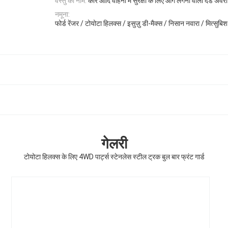
वस्तु का नाम:
कार आदि वाहनों में सुरक्षा के लिए आगे लगना वाला दंड अवर
नमूना:
फोर्ड रेंजर / टोयोटा हिलक्स / इसुज़ु डी-मैक्स / निसान नवारा / मित्सुबिश 
गेलरी
टोयोटा हिलक्स के लिए 4WD पार्ट्स स्टेनलेस स्टील ट्रक बुल बार फ्रंट गार्ड