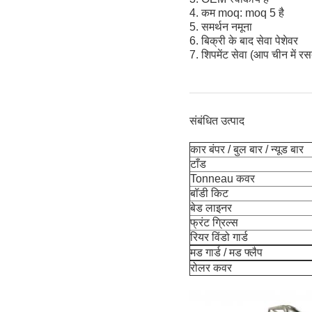
4. कम moq: moq 5 है
5. समर्थन नमूना
6. बिक्री के बाद सेवा पेशेवर
7. शिपमेंट सेवा (आप चीन में र
संबंधित उत्पाद
कार बंपर / बुल बार / न्यूड बार
टाँड
Tonneau कवर
बॉडी किट
बेड लाइनर
फ्रंट ग्रिल्स
रियर विंडो गार्ड
मड गार्ड / मड फ्लैप
रोलर कवर