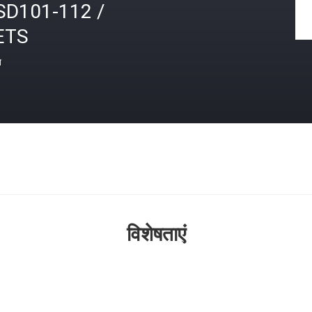
SD101-112 /
ETS
त
विशेषताएं