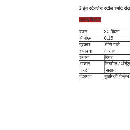
3 इंच स्टेनलेस स्टील स्पोर्ट रो
उत्पाद विवरण
वजन
30 किलो
सीबीएम
0.15
प्रकार
ऑटो पार्ट
स्थापना
आसान
स्थान
रियर
आकार
नियमित / ओईए
गारंटी
आसान
बंदरगाह
गुआंगज़ौ शेन्ज़ेन