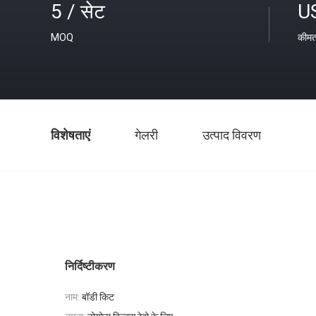
5 / सेट
U
MOQ
कीम
विशेषताएं
गेलरी
उत्पाद विवरण
निर्दिष्टीकरण
नाम:
बॉडी किट