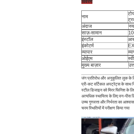
विवरण
टोय
नाम
ट्र
अंदाज
नय
साज़-सामान
10
इंस्टॉल
आस
इंकोटर्म
EX
व्यापार
व्य
ओईएम
स्वी
मुख्य बाज़ार
उत्
जंग प्रतिरोध और अनुकूलित लुक के ल
प्री-कट वर्टिकल अपट्रेट्स के साथ सिग
स्टील डिजाइन को मिरर फिनिश के लि
अत्यधिक स्थायित्व के लिए वन-पीस डि
उच्च गुणवत्ता और निर्भरता का आश्वा
चरम स्थितियों में परीक्षण किया गया