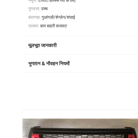
नमूना:
टोयोटा हिल्क्स रेवो के लिए
गुणवत्ता:
उच्च
बंदरगाह:
गुआंगज़ौ/शेन्ज़ेन/शंघाई
प्रकार:
कार बाहरी सजावट
मूलभूत जानकारी
भुगतान & नौवहन नियमों