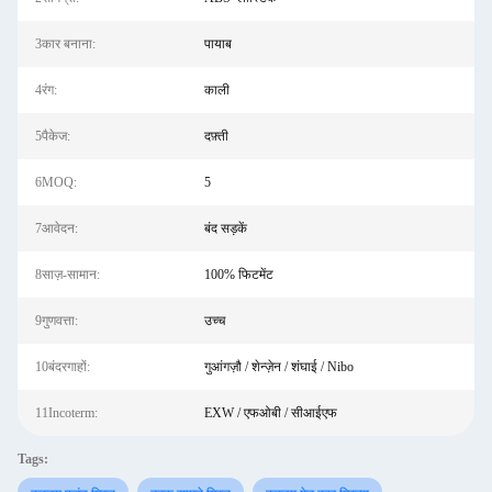
3कार बनाना:
पायाब
4रंग:
काली
5पैकेज:
दफ़्ती
6MOQ:
5
7आवेदन:
बंद सड़कें
8साज़-सामान:
100% फिटमेंट
9गुणवत्ता:
उच्च
10बंदरगाहों:
गुआंगज़ौ / शेन्ज़ेन / शंघाई / Nibo
11Incoterm:
EXW / एफओबी / सीआईएफ
Tags: