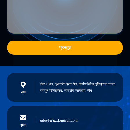
प्रस्तुत
नंबर 1389, गुआंगचेन ईस्ट रोड, मोगांग विलेज, झोंग्लूटान टाउन,
बाययुन डिस्ट्रिक्ट, ग्वांगडोंग, ग्वांगडोंग, चीन
पता
sales4@gzdongsui.com
ईमेल