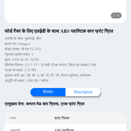
2
/
4
फोर्ड रेंजर के लिए एलईडी के साथ ABS प्लास्टिक कार फ्रंट ग्रिल
उत्पत्ति के प्लेस: गुआंगज़ौ, चीन
ब्रांड नाम: Dongsui
मॉडल संख्या: डी एस FG-F01
न्यूनतम आदेश मात्रा: 5
मूल्य: USD 46-50 / SETS
पैकेजिंग विवरण: 112 * 35 * 19 सेमी: में एक कार्टन, पैकेज का आकार 5 सेट
प्रसव के समय: 3-15 दिन
भुगतान शर्तें: एल / सी, डी / ए, डी / पी, टी / टी, वेस्टर्न यूनियन, मनीग्राम
आपूर्ति की क्षमता: 1000 सेट / महीना
विस्तार
Description
प्रमुखता देना:
कस्टम मेड कार ग्रिल्स
,
ट्रक फ्रंट ग्रिल
1नाम:
फ्रंट ग्रिल्स
2सामग्री:
ABS प्लास्टिक