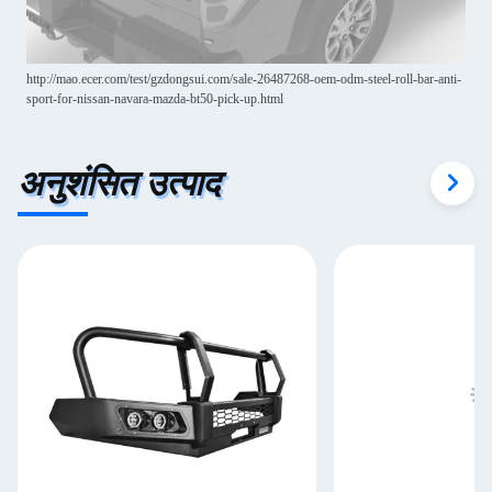
http://mao.ecer.com/test/gzdongsui.com/sale-26487268-oem-odm-steel-roll-bar-anti-
sport-for-nissan-navara-mazda-bt50-pick-up.html
अनुशंसित उत्पाद