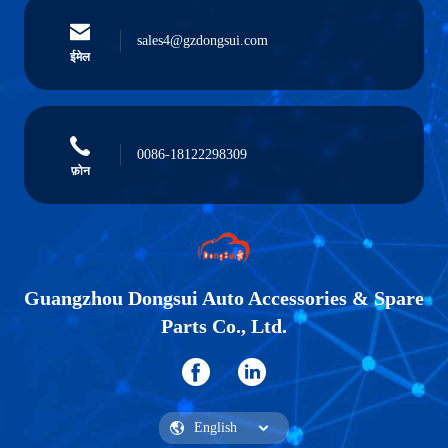
sales4@gzdongsui.com
ईमेल
0086-18122298309
फ़ोन
Guangzhou Dongsui Auto Accessories & Spare
Parts Co., Ltd.