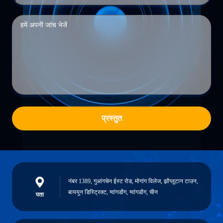
प्रस्तुत
नंबर 1389, गुआंगचेन ईस्ट रोड, मोगांग विलेज, झोंग्लूटान टाउन,
बाययुन डिस्ट्रिक्ट, ग्वांगडोंग, ग्वांगडोंग, चीन
पता