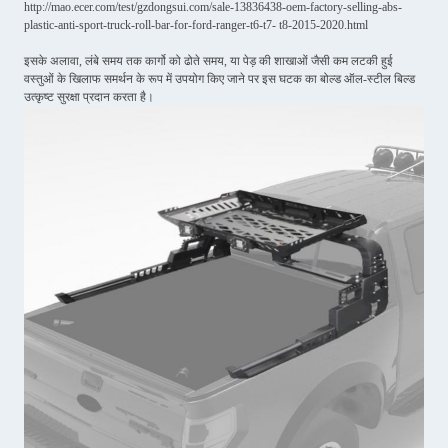
http://mao.ecer.com/test/gzdongsui.com/sale-13836438-oem-factory-selling-abs-
plastic-anti-sport-truck-roll-bar-for-ford-ranger-t6-t7- t8-2015-2020.html
इसके अलावा, लंबे समय तक कार्गो को ढोते समय, या पेड़ की शाखाओं जैसी कम लटकी हुई
वस्तुओं के खिलाफ समर्थन के रूप में उपयोग किए जाने पर इस घटक का बोल्ड ऑल-स्टील बिल्ड
उत्कृष्ट सुरक्षा प्रदान करता है।