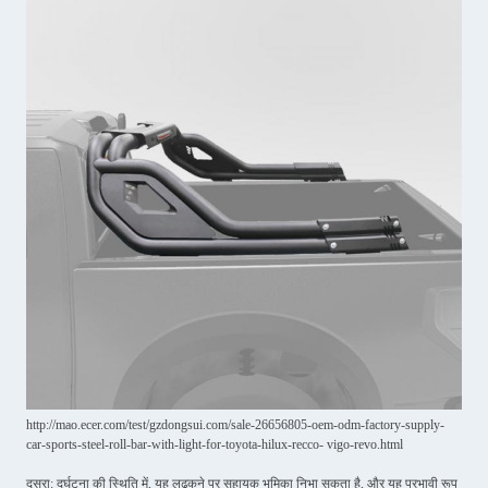
http://mao.ecer.com/test/gzdongsui.com/sale-26656805-oem-odm-factory-supply-
car-sports-steel-roll-bar-with-light-for-toyota-hilux-recco- vigo-revo.html
दूसरा: दुर्घटना की स्थिति में, यह लुढ़कने पर सहायक भूमिका निभा सकता है, और यह प्रभावी रूप